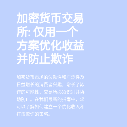
Cybersource 博客
查找 API 文档和其他指导资源。
注册创建评估账户。
与我们合作，提升您的业务能力。
销售帮助
加密货币交易
获取关于业务经营和提升客户满意度的窍门。
与我们合作
详细了解我们的服务如何为您的业务提供帮助。
所: 仅用一个
您是否热衷于支付技术？来加入我们的团队吧。我们的
团队充满乐趣、具有包容性且不断成长。
方案优化收益
并防止欺诈
加密货币市场的波动性和广泛性及
日益增长的消费者兴趣，增长了欺
诈的可能性，交易所必须识别并协
助防止。在我们最新的指南中，您
可以了解如何建立一个优化收入和
打击欺诈的策略。