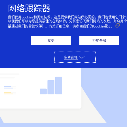
网络跟踪器
我们使用cookies和类似技术，这是提供我们网站所必需的。我们也使用它们
以便我们可以为您提供最佳的在线体验，分析您访问我们网站的次数，并启用个
支付解决方案
括通过我们的营销伙伴）。有关详细信息，请参阅我们的
Cookie通知。
只需通过与我们平台的单一连接，即可进行收付款、减
合作伙伴
接受
拒绝全部
少欺诈和保护支付数据。
我们的合作伙伴网络可以帮助推动业务创新和增长。
开发人员
详细了解
审查选择
收付款
详细了解
我们的编码环境为您提供了各种工具，用于构建可在全
支持
金融服务公司
球范围内扩大规模的无摩擦支付解决方案。
接受网上、销售点以及呼叫中心的付款。
欺诈和风险管理
联系我们屡获殊荣的客户支持团队，或直接联系销售人
关于我们
我们通过金融合作伙伴提供解决方案。
详细了解
技术合作伙伴
员。
帮助最大限度地减少欺诈损失并增加收入。
API 参考资料
Cybersource 提供一整套在线和面对面服务，可简化支
支付安全
与领先的技术和基础设施提供商建立联系。
登录
联系我们
详细了解
付操作并实现支付操作自动化。
查看示例代码和字段说明。
保护敏感的支付数据并简化 PCI DSS 合规工作。
支持中心
公司历史
开发人员指南
解决方案合作伙伴
其他服务
访问我们的客户支持门户网站，以及阅读实用文章。
了解我们如何成为支付和欺诈管理领域的领先者，以及
查看用于实施我们的 API 的功能级别指南。
定制可满足您业务需求的解决方案。
定期结算、全球税务计算、货币兑换等。
技术文档
设置测试账户
我们如何帮助像您这样的企业在全球范围内扩展。
成为合作伙伴