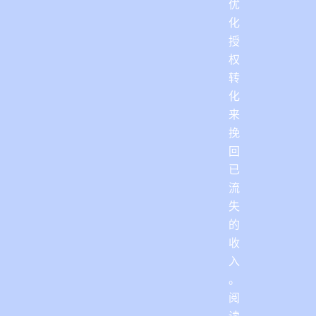
优
化
授
权
转
化
来
挽
回
已
流
失
的
收
入
。
阅
读