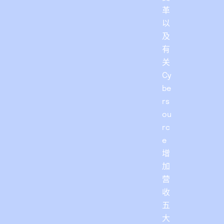
革
以
及
有
关
Cy
be
rs
ou
rc
e
增
加
营
收
五
大