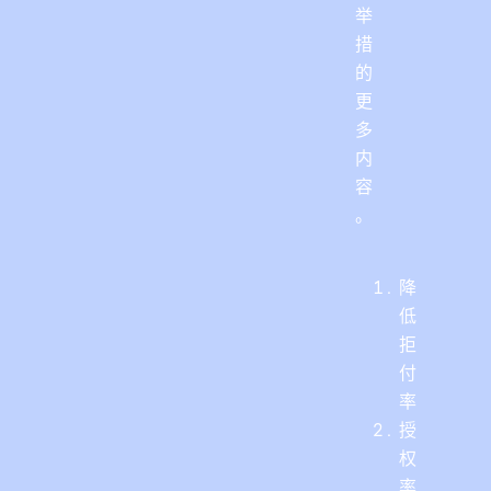
举
措
的
更
多
内
容
。
降
低
拒
付
率
授
权
率