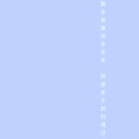
欺
诈
管
理
完
全
无
关
，
而
是
关
于
如
何
通
过