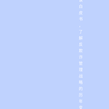
白
皮
书
，
了
解
反
欺
诈
管
理
战
略
的
历
年
变