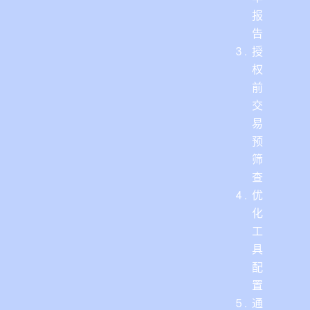
报
告
授
权
前
交
易
预
筛
查
优
化
工
具
配
置
通