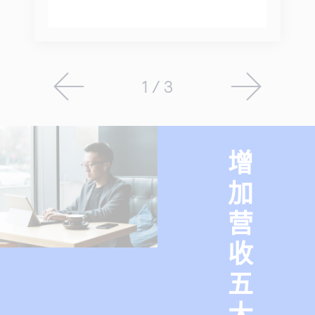
1 / 3
增
加
营
收
五
大