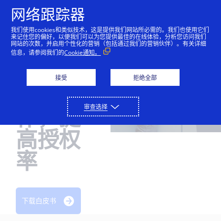
网络跟踪器
我们使用cookies和类似技术，这是提供我们网站所必需的。我们也使用它们
来记住您的偏好，以便我们可以为您提供最佳的在线体验，分析您访问我们
支付解决方案
Working with Issuers to Improve Authorization Rates
网站的次数，并启用个性化的营销（包括通过我们的营销伙伴）。有关详细
信息，请参阅我们的
Cookie通知。
与发卡
只需通过与我们平台的单一连接，即可进行收付款、减
合作伙伴
少欺诈和保护支付数据。
接受
拒绝全部
机构合
我们的合作伙伴网络可以帮助推动业务创新和增长。
开发人员
详细了解
审查选择
作，提
收付款
详细了解
我们的编码环境为您提供了各种工具，用于构建可在全
支持
金融服务公司
球范围内扩大规模的无摩擦支付解决方案。
接受网上、销售点以及呼叫中心的付款。
高授权
欺诈和风险管理
联系我们屡获殊荣的客户支持团队，或直接联系销售人
关于我们
我们通过金融合作伙伴提供解决方案。
详细了解
率
技术合作伙伴
员。
帮助最大限度地减少欺诈损失并增加收入。
API 参考资料
Cybersource 提供一整套在线和面对面服务，可简化支
支付安全
与领先的技术和基础设施提供商建立联系。
登录
联系我们
详细了解
付操作并实现支付操作自动化。
查看示例代码和字段说明。
保护敏感的支付数据并简化 PCI DSS 合规工作。
支持中心
公司历史
开发人员指南
解决方案合作伙伴
其他服务
下载白皮书
访问我们的客户支持门户网站，以及阅读实用文章。
了解我们如何成为支付和欺诈管理领域的领先者，以及
查看用于实施我们的 API 的功能级别指南。
定制可满足您业务需求的解决方案。
定期结算、全球税务计算、货币兑换等。
技术文档
设置测试账户
我们如何帮助像您这样的企业在全球范围内扩展。
成为合作伙伴