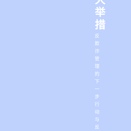
举
措
反
欺
诈
管
理
的
下
一
步
行
动
与
反