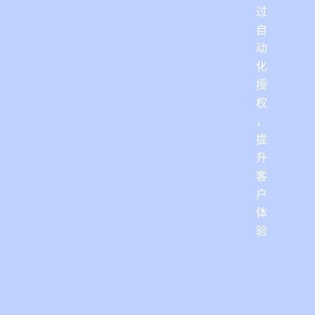
过
自
动
化
授
权
，
提
升
客
户
体
验
下
载