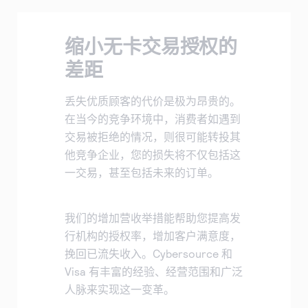
Cybersource 博客
查找 API 文档和其他指导资源。
注册创建评估账户。
与我们合作，提升您的业务能力。
销售帮助
获取关于业务经营和提升客户满意度的窍门。
缩小无卡交易授权的
与我们合作
详细了解我们的服务如何为您的业务提供帮助。
差距
您是否热衷于支付技术？来加入我们的团队吧。我们的
团队充满乐趣、具有包容性且不断成长。
丢失优质顾客的代价是极为昂贵的。
在当今的竞争环境中，消费者如遇到
交易被拒绝的情况，则很可能转投其
他竞争企业，您的损失将不仅包括这
一交易，甚至包括未来的订单。
我们的增加营收举措能帮助您提高发
行机构的授权率，增加客户满意度，
挽回已流失收入。Cybersource 和
Visa 有丰富的经验、经营范围和广泛
人脉来实现这一变革。