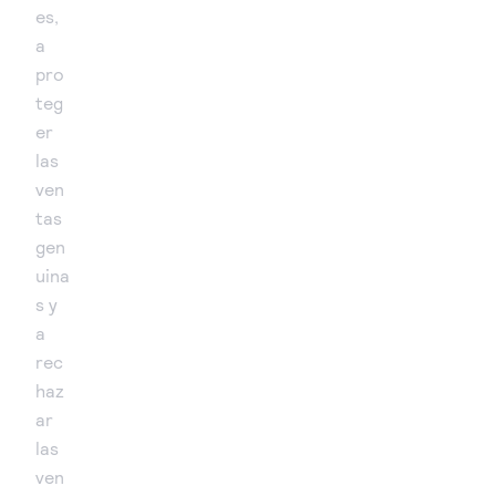
es,
a
pro
teg
er
las
ven
tas
gen
uina
s y
a
rec
haz
ar
las
ven