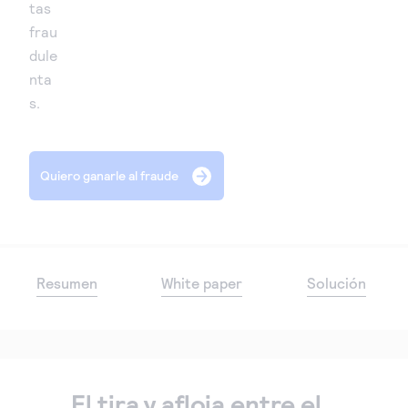
tas
frau
dule
nta
s.
Quiero ganarle al fraude
Resumen
White paper
Solución
El tira y afloja entre el