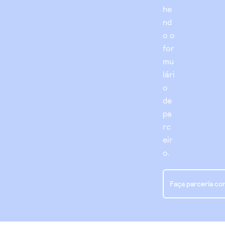
he
nd
o o
for
mu
lári
o
de
pa
rc
eir
o.
Faça parceria co