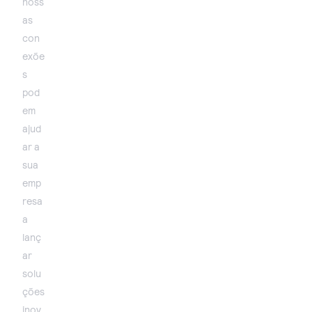
noss
as
con
exõe
s
pod
em
ajud
ar a
sua
emp
resa
a
lanç
ar
solu
ções
inov