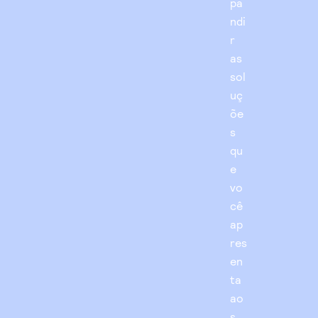
pa
ndi
r
as
sol
uç
õe
s
qu
e
vo
cê
ap
res
en
ta
ao
s