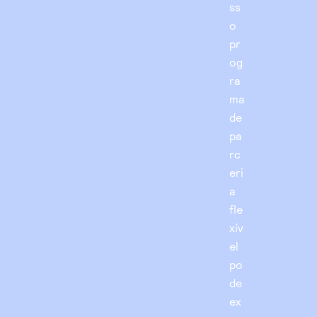
ss
o
pr
og
ra
ma
de
pa
rc
eri
a
fle
xív
el
po
de
ex