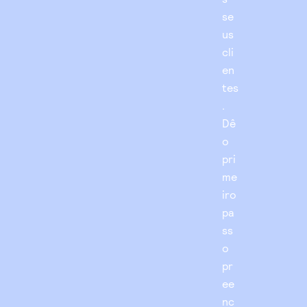
se
us
cli
en
tes
.
Dê
o
pri
me
iro
pa
ss
o
pr
ee
nc