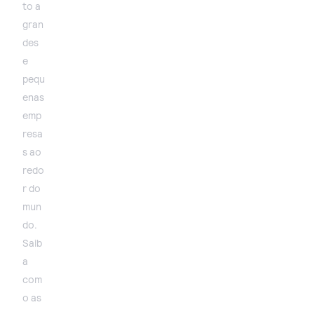
to a
gran
des
e
pequ
enas
emp
resa
s ao
redo
r do
mun
do.
Saib
a
com
o as