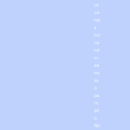
us
ca
nai
s
tor
na
nd
o-
se
no
ss
o
pa
rc
eir
o.
No