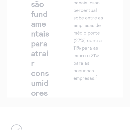
são
canais; esse
percentual
fund
sobe entre as
ame
empresas de
ntais
médio porte
(27%) contra
para
11% para as
atrai
micro e 21%
r
para as
pequenas
cons
2
empresas.
umid
ores