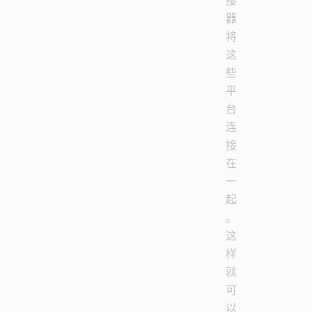
器
将
这
些
平
台
连
接
在
一
起
。
这
样
就
可
以