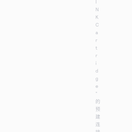
I
N
K
C
a
r
t
r
i
d
g
e
”
的
预
建
连
接