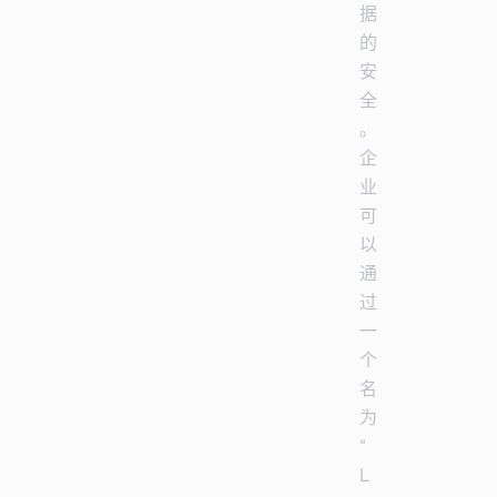
据
的
安
全
。
企
业
可
以
通
过
一
个
名
为
“
L