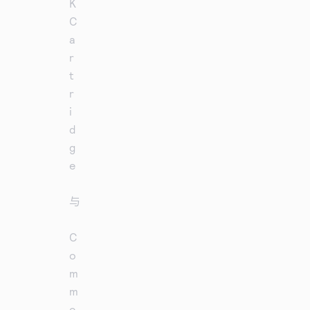
K
C
a
r
t
r
i
d
g
e
与
C
o
m
m
e