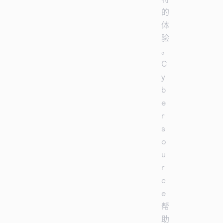
的
体
验
。
C
y
b
e
r
s
o
u
r
c
e
帮
助