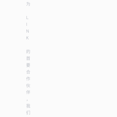
为
L
I
N
K
的
首
要
合
作
伙
伴
，
我
们