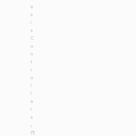
e
s
i
s
C
o
n
t
r
o
l
l
e
r
s
。
作