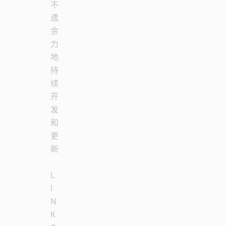
不
遗
余
力
地
持
续
开
发
和
更
新
L
I
N
K