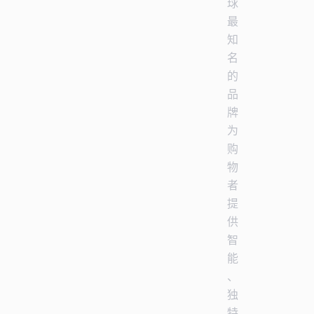
球
最
知
名
的
品
牌
为
购
物
者
提
供
智
能
、
独
特