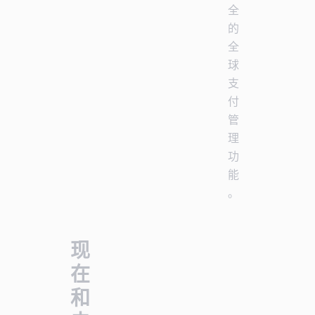
全
的
全
球
支
付
管
理
功
能
。
现
在
和