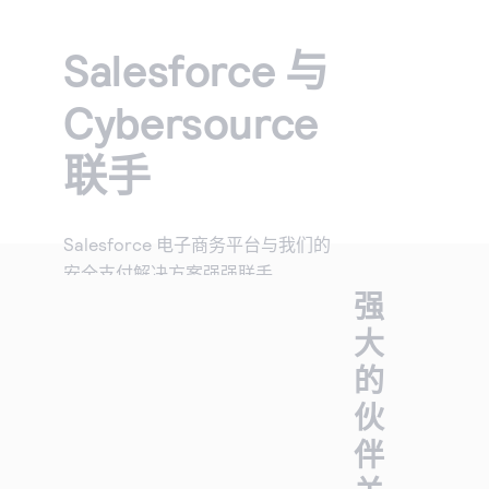
Cybersource 博客
查找 API 文档和其他指导资源。
注册创建评估账户。
与我们合作，提升您的业务能力。
销售帮助
Salesforce 与
获取关于业务经营和提升客户满意度的窍门。
与我们合作
详细了解我们的服务如何为您的业务提供帮助。
Cybersource
您是否热衷于支付技术？来加入我们的团队吧。我们的
团队充满乐趣、具有包容性且不断成长。
联手
Salesforce 电子商务平台与我们的
安全支付解决方案强强联手。
强
大
的
伙
伴