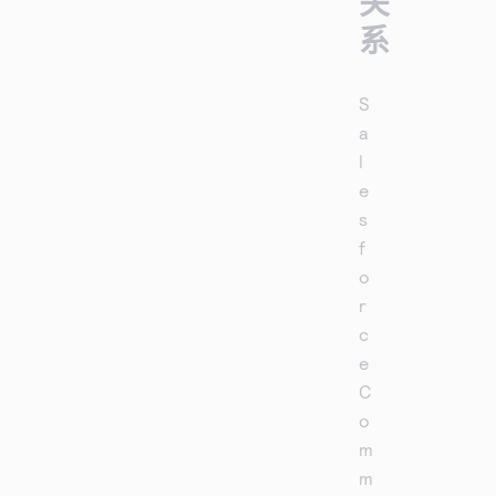
关
系
S
a
l
e
s
f
o
r
c
e
C
o
m
m