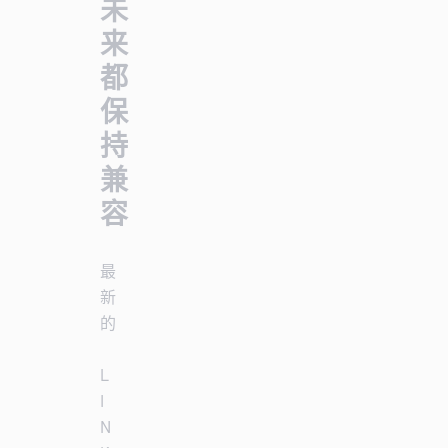
未
来
都
保
持
兼
容
最
新
的
L
I
N