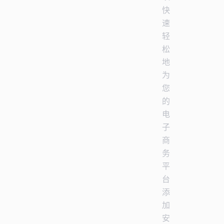
快
速
轻
松
地
为
您
的
电
子
商
务
平
台
添
加
安