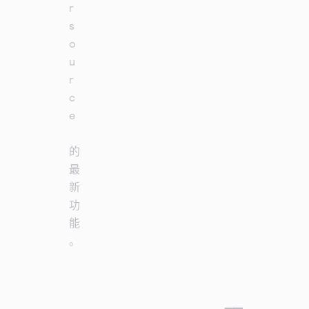
r
s
o
u
r
c
e
的
最
新
功
能
。