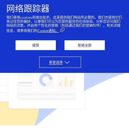
网络跟踪器
我们使用cookies和类似技术，这是提供我们网站所必需的。我们也使用它们
来记住您的偏好，以便我们可以为您提供最佳的在线体验，分析您访问我们
支付解决方案
网站的次数，并启用个性化的营销（包括通过我们的营销伙伴）。有关详细
信息，请参阅我们的
Cookie通知。
只需通过与我们平台的单一连接，即可进行收付款、减
合作伙伴
少欺诈和保护支付数据。
接受
拒绝全部
我们的合作伙伴网络可以帮助推动业务创新和增长。
开发人员
详细了解
审查选择
收付款
详细了解
我们的编码环境为您提供了各种工具，用于构建可在全
支持
金融服务公司
球范围内扩大规模的无摩擦支付解决方案。
接受网上、销售点以及呼叫中心的付款。
欺诈和风险管理
联系我们屡获殊荣的客户支持团队，或直接联系销售人
关于我们
我们通过金融合作伙伴提供解决方案。
详细了解
技术合作伙伴
员。
帮助最大限度地减少欺诈损失并增加收入。
API 参考资料
Cybersource 提供一整套在线和面对面服务，可简化支
支付安全
与领先的技术和基础设施提供商建立联系。
登录
联系我们
详细了解
付操作并实现支付操作自动化。
查看示例代码和字段说明。
保护敏感的支付数据并简化 PCI DSS 合规工作。
支持中心
公司历史
开发人员指南
解决方案合作伙伴
其他服务
访问我们的客户支持门户网站，以及阅读实用文章。
了解我们如何成为支付和欺诈管理领域的领先者，以及
查看用于实施我们的 API 的功能级别指南。
定制可满足您业务需求的解决方案。
定期结算、全球税务计算、货币兑换等。
技术文档
设置测试账户
我们如何帮助像您这样的企业在全球范围内扩展。
成为合作伙伴