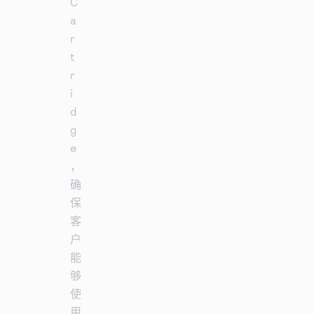
C
a
r
t
r
i
d
g
e
，
确
保
客
户
能
够
使
用