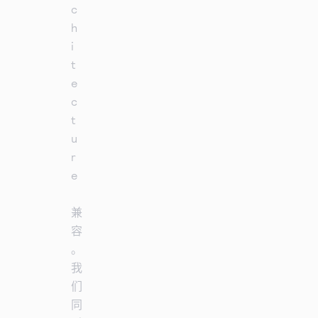
c
h
i
t
e
c
t
u
r
e
兼
容
。
我
们
同