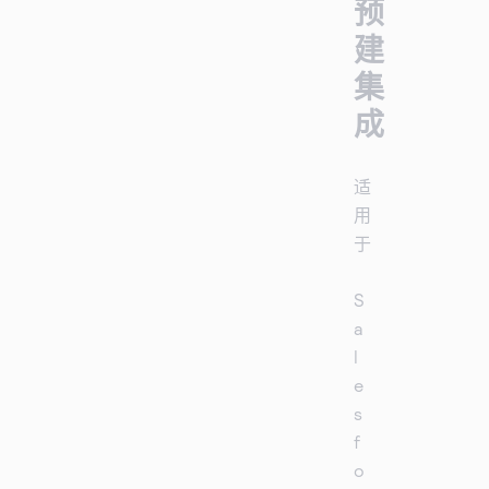
预
建
集
成
适
用
于
S
a
l
e
s
f
o