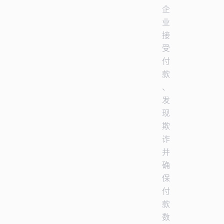
企
业
接
受
付
款
、
发
现
欺
诈
并
确
保
付
款
数