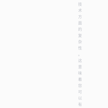
技
术
方
面
的
复
杂
性
。
这
意
味
着
您
可
以
有