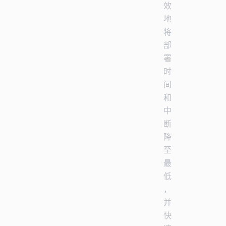
效
地
将
部
署
时
间
和
中
断
降
至
最
低
，
并
快