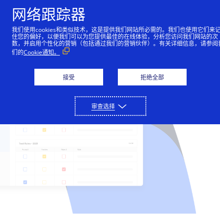
网络跟踪器
我们使用cookies和类似技术，这是提供我们网站所必需的。我们也使用它们来
住您的偏好，以便我们可以为您提供最佳的在线体验，分析您访问我们网站的次
支付解决方案
数，并启用个性化的营销（包括通过我们的营销伙伴）。有关详细信息，请参阅
们的
Cookie通知。
只需通过与我们平台的单一连接，即可进行收付款、减
合作伙伴
少欺诈和保护支付数据。
接受
拒绝全部
我们的合作伙伴网络可以帮助推动业务创新和增长。
开发人员
详细了解
审查选择
收付款
详细了解
我们的编码环境为您提供了各种工具，用于构建可在全
支持
金融服务公司
球范围内扩大规模的无摩擦支付解决方案。
接受网上、销售点以及呼叫中心的付款。
欺诈和风险管理
联系我们屡获殊荣的客户支持团队，或直接联系销售人
关于我们
我们通过金融合作伙伴提供解决方案。
详细了解
技术合作伙伴
员。
帮助最大限度地减少欺诈损失并增加收入。
API 参考资料
Cybersource 提供一整套在线和面对面服务，可简化支
支付安全
与领先的技术和基础设施提供商建立联系。
登录
联系我们
详细了解
付操作并实现支付操作自动化。
查看示例代码和字段说明。
保护敏感的支付数据并简化 PCI DSS 合规工作。
支持中心
公司历史
开发人员指南
解决方案合作伙伴
其他服务
访问我们的客户支持门户网站，以及阅读实用文章。
了解我们如何成为支付和欺诈管理领域的领先者，以及
查看用于实施我们的 API 的功能级别指南。
定制可满足您业务需求的解决方案。
定期结算、全球税务计算、货币兑换等。
技术文档
设置测试账户
我们如何帮助像您这样的企业在全球范围内扩展。
成为合作伙伴