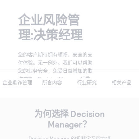
Cybersource 博客
查找 API 文档和其他指导资源。
注册创建评估账户。
与我们合作，提升您的业务能力。
销售帮助
企业风险管
获取关于业务经营和提升客户满意度的窍门。
与我们合作
详细了解我们的服务如何为您的业务提供帮助。
理:决策经理
您是否热衷于支付技术？来加入我们的团队吧。我们的
团队充满乐趣、具有包容性且不断成长。
您的客户期待拥有顺畅、安全的支
付体验。无一例外。我们可以帮助
您的业务安全，免受日益增加的欺
诈威胁。Decision Manager 反欺
企业欺诈管理
所含内容
行业研究
相关产品
诈平台可帮助您打击网上诈骗，降
低跨渠道、跨大洲的运营成本，从
而实现您客户所期待的体验。
为何选择 Decision
Manager？
Decision Manager 的机器学习能力将