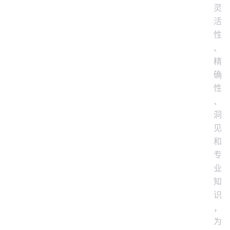
灵
活
性
、
精
确
性
、
洞
见
和
专
业
知
识
，
为