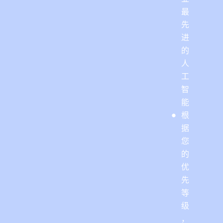
最
先
进
的
人
工
智
能
根
据
您
的
优
先
等
级
，