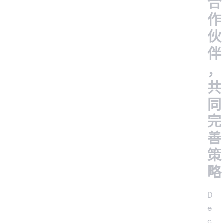
合
作
伙
伴
，
共
同
完
善
策
略
D
e
c