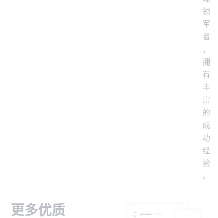
领
军
者
，
拥
有
丰
富
的
成
功
经
验
。
更多优质