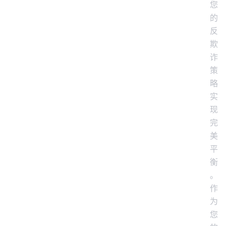
您
的
反
欺
诈
策
略
实
现
完
美
平
衡
。
作
为
您