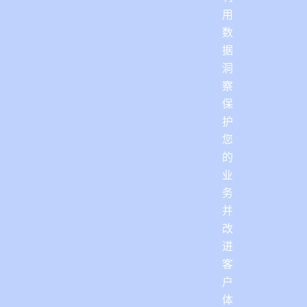
用
数
据
洞
察
保
护
您
的
业
务
并
改
进
客
户
体