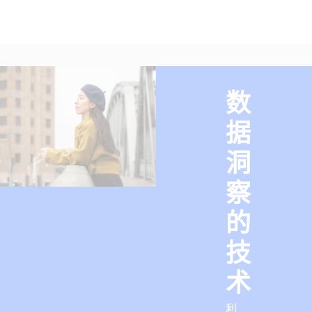
数
据
洞
察
的
技
术
利