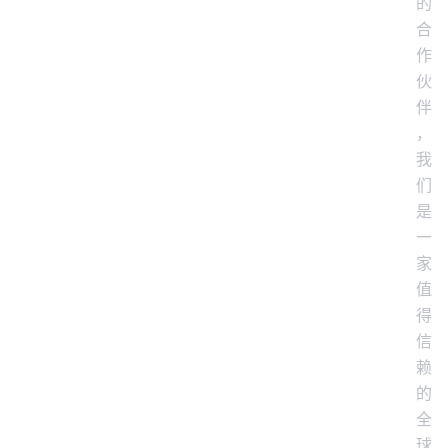
的
合
作
伙
伴
，
我
们
是
一
家
值
得
信
赖
的
全
球