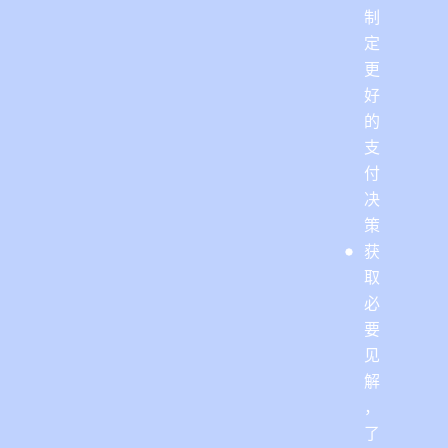
制
定
更
好
的
支
付
决
策
获
取
必
要
见
解
，
了