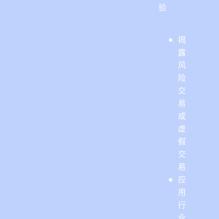
验
揭
露
风
险
交
易
或
虚
假
交
易
应
用
行
业