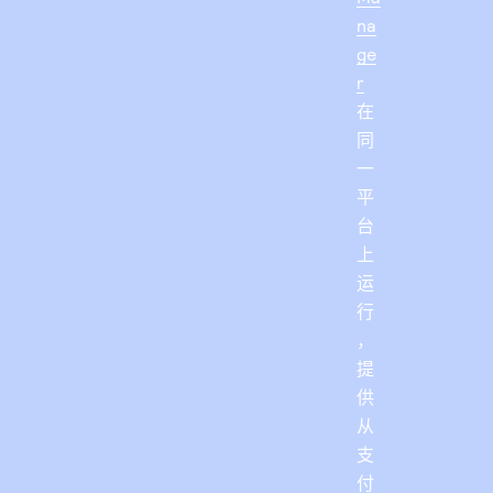
na
ge
r
在
同
一
平
台
上
运
行
，
提
供
从
支
付