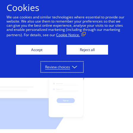
Cookies
We use cookies and similar technologies where essential to provide our
website. We also use them to remember your preferences so that we
支付解决方案
can give you the best online experience, analyse your visits to our sites
and enable personalized marketing (including through our marketing
partners). For details, see our
Cookie Notice.
只需通过与我们平台的单一连接，即可进行收付款、减
合作伙伴
少欺诈和保护支付数据。
Accept
Reject all
我们的合作伙伴网络可以帮助推动业务创新和增长。
开发人员
详细了解
收付款
Review choices
详细了解
我们的编码环境为您提供了各种工具，用于构建可在全
支持
金融服务公司
球范围内扩大规模的无摩擦支付解决方案。
接受网上、销售点以及呼叫中心的付款。
欺诈和风险管理
联系我们屡获殊荣的客户支持团队，或直接联系销售人
关于我们
我们通过金融合作伙伴提供解决方案。
详细了解
技术合作伙伴
员。
帮助最大限度地减少欺诈损失并增加收入。
API 参考资料
Cybersource 提供一整套在线和面对面服务，可简化支
支付安全
与领先的技术和基础设施提供商建立联系。
登录
联系我们
详细了解
付操作并实现支付操作自动化。
查看示例代码和字段说明。
保护敏感的支付数据并简化 PCI DSS 合规工作。
支持中心
公司历史
开发人员指南
解决方案合作伙伴
其他服务
访问我们的客户支持门户网站，以及阅读实用文章。
了解我们如何成为支付和欺诈管理领域的领先者，以及
查看用于实施我们的 API 的功能级别指南。
定制可满足您业务需求的解决方案。
定期结算、全球税务计算、货币兑换等。
技术文档
设置测试账户
我们如何帮助像您这样的企业在全球范围内扩展。
成为合作伙伴