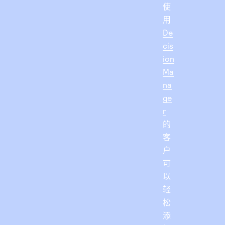
使
用
De
cis
ion
Ma
na
ge
r
的
客
户
可
以
轻
松
添