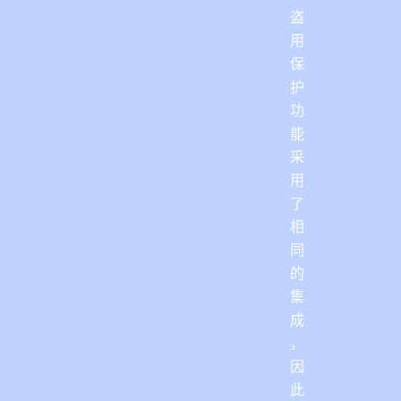
盗
用
保
护
功
能
采
用
了
相
同
的
集
成
，
因
此