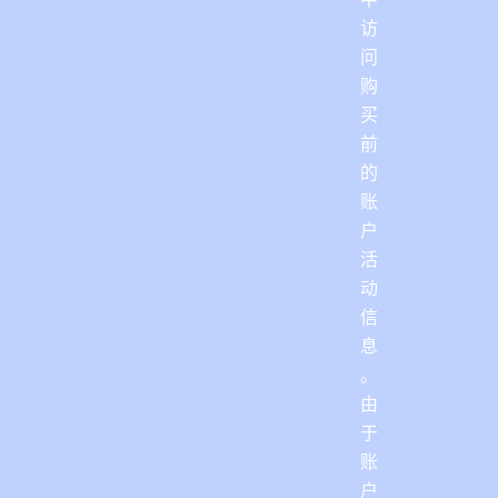
访
问
购
买
前
的
账
户
活
动
信
息
。
由
于
账
户