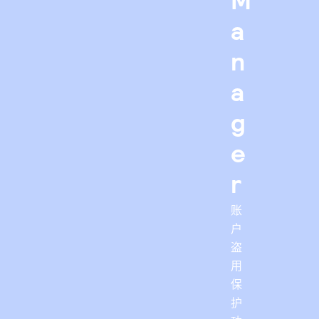
a
n
a
g
e
r
账
户
盗
用
保
护