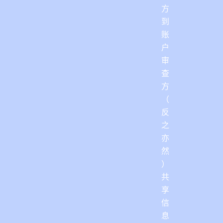
方
到
账
户
审
查
方
（
反
之
亦
然
）
共
享
信
息