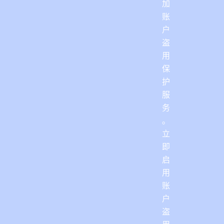
加
账
户
盗
用
保
护
服
务
。
立
即
启
用
账
户
盗