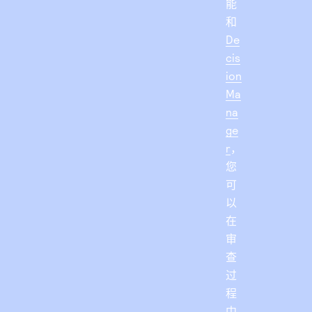
能
和
De
cis
ion
Ma
na
ge
r
，
您
可
以
在
审
查
过
程
中