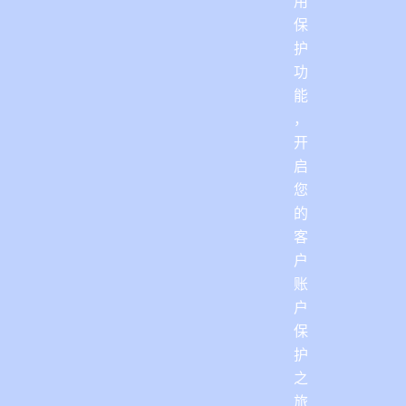
用
保
护
功
能
，
开
启
您
的
客
户
账
户
保
护
之
旅