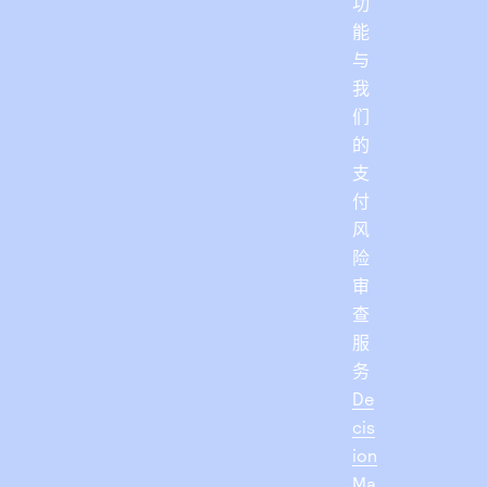
功
能
与
我
们
的
支
付
风
险
审
查
服
务
De
cis
ion
Ma