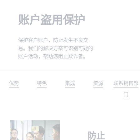
Cybersource 博客
查找 API 文档和其他指导资源。
注册创建评估账户。
与我们合作，提升您的业务能力。
销售帮助
账户盗用保护
获取关于业务经营和提升客户满意度的窍门。
与我们合作
详细了解我们的服务如何为您的业务提供帮助。
您是否热衷于支付技术？来加入我们的团队吧。我们的
保护客户账户，防止发生不良交
团队充满乐趣、具有包容性且不断成长。
易。我们的解决方案可识别可疑的
账户活动，帮助您阻止欺诈者。
优势
特色
集成
资源
联系销售部
门
防止