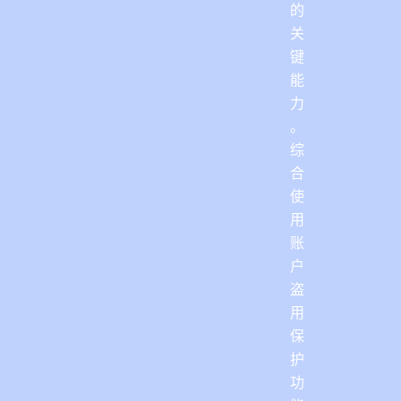
的
关
键
能
力
。
综
合
使
用
账
户
盗
用
保
护
功