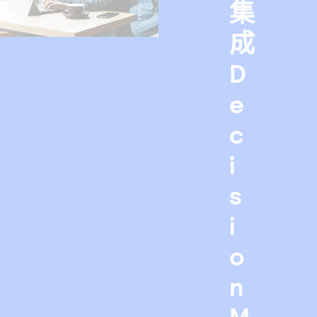
集
成
D
e
c
i
s
i
o
n
M