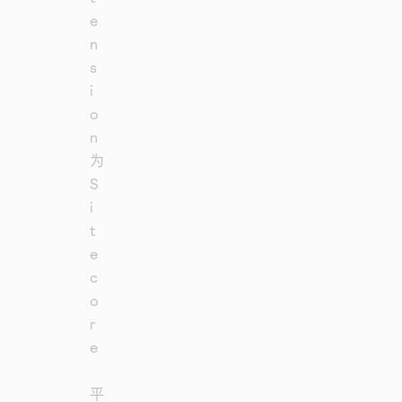
e
n
s
i
o
n
为
S
i
t
e
c
o
r
e
平