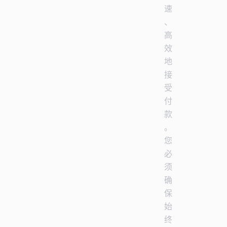
速
、
高
效
地
接
受
付
款
。
您
必
须
确
保
始
终