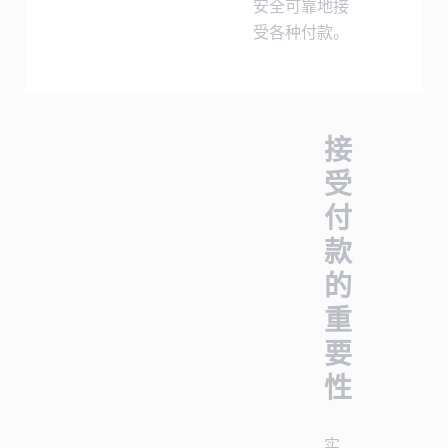
安全可靠地接
受各种付款。
接
受
付
款
的
重
要
性
实