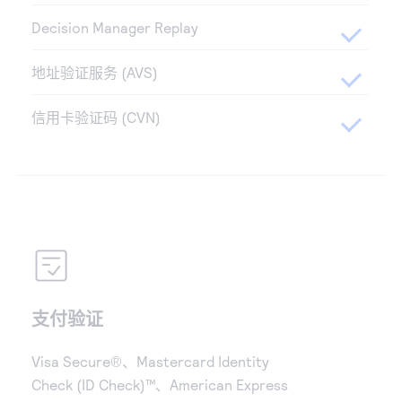
Decision Manager Replay
地址验证服务 (AVS)
信用卡验证码 (CVN)
支付验证
Visa Secure®、Mastercard Identity
Check (ID Check)™、American Express