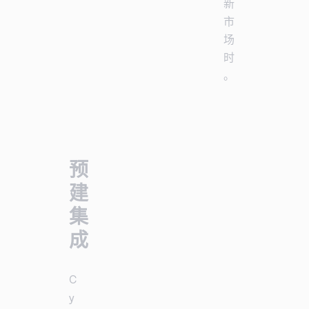
新
市
场
时
。
预
建
集
成
C
y