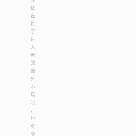
使
在
忙
于
进
入
新
的
细
分
市
场
时
，
也
能
随