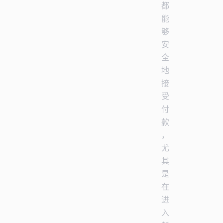
都
能
够
安
全
地
接
受
付
款
，
尤
其
是
在
进
入