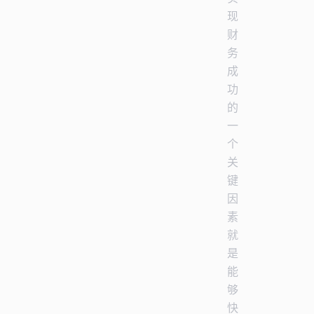
现
财
务
成
功
的
一
个
关
键
因
素
就
是
能
够
快