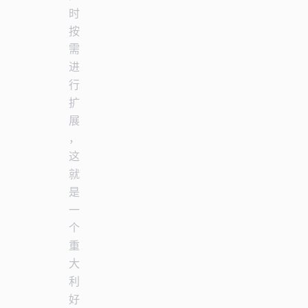
时
按
需
进
行
扩
展
，
这
就
是
一
个
重
大
利
好