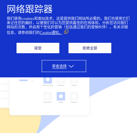
网络跟踪器
我们使用cookies和类似技术，这是提供我们网站所必需的。我们也使用它们
来记住您的偏好，以便我们可以为您提供最佳的在线体验，分析您访问我们
支付解决方案
网站的次数，并启用个性化的营销（包括通过我们的营销伙伴）。有关详细
信息，请参阅我们的
Cookie通知。
只需通过与我们平台的单一连接，即可进行收付款、减
合作伙伴
少欺诈和保护支付数据。
接受
拒绝全部
我们的合作伙伴网络可以帮助推动业务创新和增长。
开发人员
详细了解
审查选择
收付款
详细了解
我们的编码环境为您提供了各种工具，用于构建可在全
支持
金融服务公司
球范围内扩大规模的无摩擦支付解决方案。
接受网上、销售点以及呼叫中心的付款。
欺诈和风险管理
联系我们屡获殊荣的客户支持团队，或直接联系销售人
关于我们
我们通过金融合作伙伴提供解决方案。
详细了解
技术合作伙伴
员。
帮助最大限度地减少欺诈损失并增加收入。
API 参考资料
Cybersource 提供一整套在线和面对面服务，可简化支
支付安全
与领先的技术和基础设施提供商建立联系。
登录
联系我们
详细了解
付操作并实现支付操作自动化。
查看示例代码和字段说明。
保护敏感的支付数据并简化 PCI DSS 合规工作。
支持中心
公司历史
开发人员指南
解决方案合作伙伴
其他服务
访问我们的客户支持门户网站，以及阅读实用文章。
了解我们如何成为支付和欺诈管理领域的领先者，以及
查看用于实施我们的 API 的功能级别指南。
定制可满足您业务需求的解决方案。
定期结算、全球税务计算、货币兑换等。
技术文档
设置测试账户
我们如何帮助像您这样的企业在全球范围内扩展。
成为合作伙伴