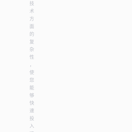
技
术
方
面
的
复
杂
性
，
使
您
能
够
快
速
投
入