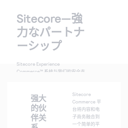
Cybersource 博客
查找 API 文档和其他指导资源。
注册创建评估账户。
与我们合作，提升您的业务能力。
销售帮助
Sitecore—強
获取关于业务经营和提升客户满意度的窍门。
与我们合作
详细了解我们的服务如何为您的业务提供帮助。
力なパートナ
您是否热衷于支付技术？来加入我们的团队吧。我们的
团队充满乐趣、具有包容性且不断成长。
ーシップ
Sitecore Experience
Commerce™ 系统与我们的安全支
付解决方案强强联手。
Sitecore
强大
Commerce 平
的伙
台将内容和电
伴关
子商务融合到
一个简单的平
系