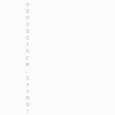
台
提
供
可
自
定
义
的
扩
展
。
这
大
大
降
低
了