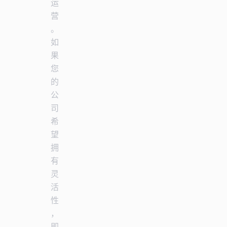
运
营
。
如
果
您
的
公
司
希
望
拥
有
灵
活
性
，
即