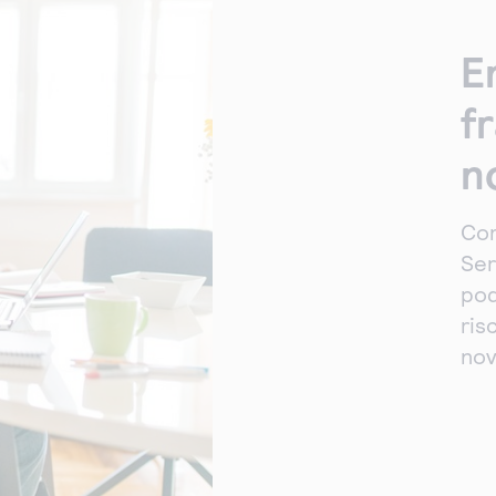
E
f
n
Com
Ser
pod
ris
nov