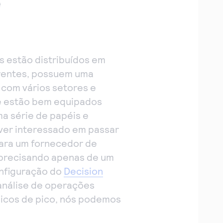
e
s estão distribuídos em
erentes, possuem uma
 com vários setores e
e estão bem equipados
 série de papéis e
iver interessado em passar
para um fornecedor de
r precisando apenas de um
nfiguração do
Decision
análise de operações
picos de pico, nós podemos