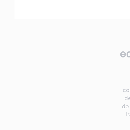
e
co
d
do
I