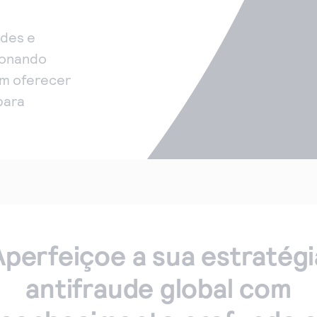
ades e
cionando
em oferecer
para
Aperfeiçoe a sua estratégi
antifraude global com