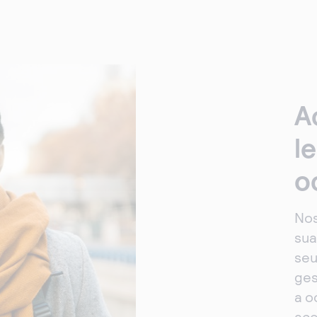
A
l
o
Nos
sua
seu
ges
a o
ace