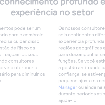
conhecimento profundo 
experiência no setor
mentos pode ser um
Os nossos consultore
brio para o comércio
seis continentes dif
recisa cuidar disso
experiência profunda
stão de Risco da
regiões geográficas 
erfeiçoam os seus
para desempenhar uma
ando consultores
funções. Se você est
rvir e oferecer o
a gestão antifraude 
ário para diminuir os
confiança, se estive
s.
pequeno ajuste na co
Manager
ou ainda na 
durante períodos atí
ajudá-lo.