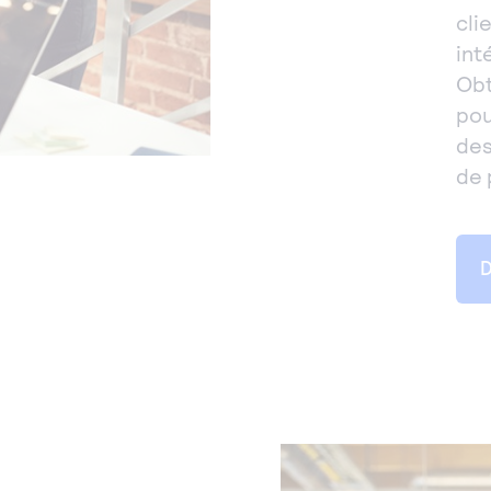
cli
int
Obt
pou
des
de 