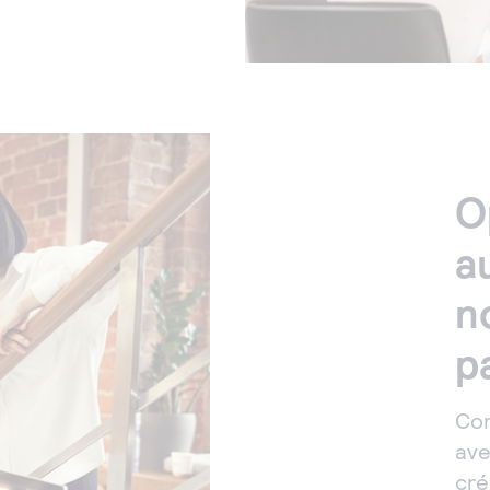
O
a
n
p
Com
ave
cré