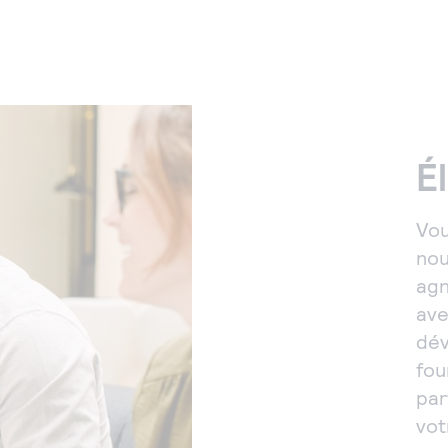
É
Vou
nou
agn
ave
dév
fou
par
vot