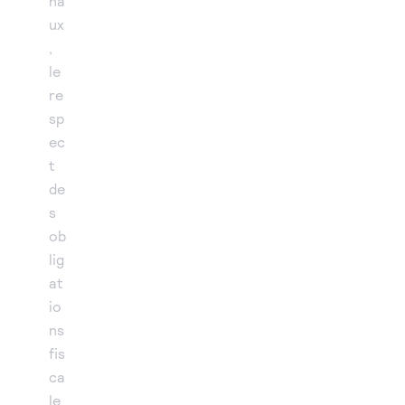
na
ux
,
le
re
sp
ec
t
de
s
ob
lig
at
io
ns
fis
ca
le