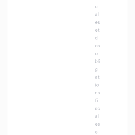
c
al
es
et
d
es
o
bli
g
at
io
ns
fi
sc
al
es
e