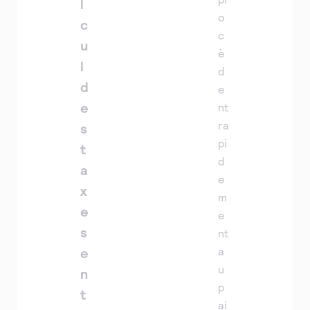
l
o
c
c
u
è
l
d
d
e
e
nt
ra
s
pi
t
d
a
e
x
m
e
e
s
nt
e
a
u
n
p
t
ai