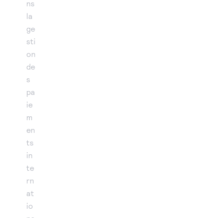
ns
la
ge
sti
on
de
s
pa
ie
m
en
ts
in
te
rn
at
io