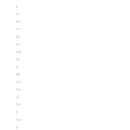
s
in
te
rn
at
io
na
le
s,
et
co
ns
ul
te
z
no
s