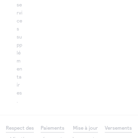
se
rvi
ce
s
su
pp
lé
m
en
ta
ir
es
.
Respect des
Paiements
Mise à jour
Versements