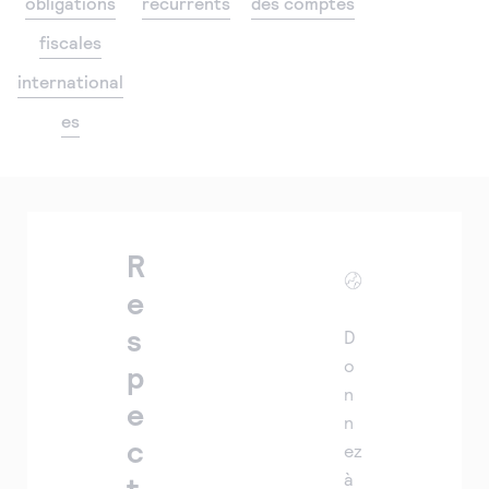
obligations
récurrents
des comptes
fiscales
international
es
R
e
s
D
o
p
n
e
n
c
ez
à
t