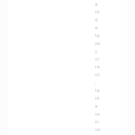
a
nt
d
e
ta
xe
c
or
re
ct
,
ta
nt
a
ux
ni
ve