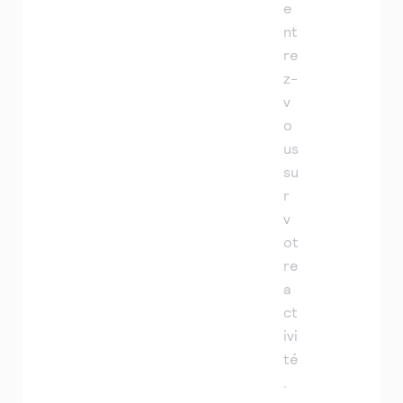
e
nt
re
z-
v
o
us
su
r
v
ot
re
a
ct
ivi
té
.