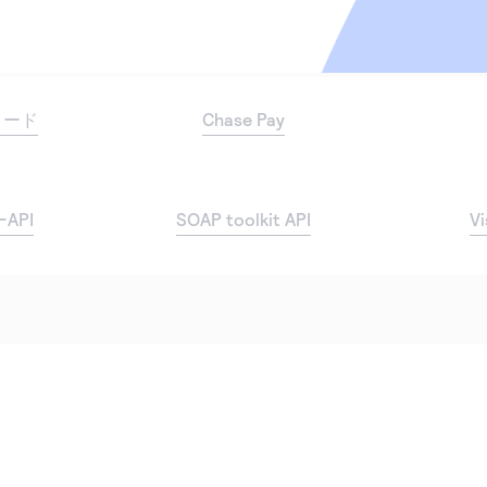
ロード
Chase Pay
API
SOAP toolkit API
Vi