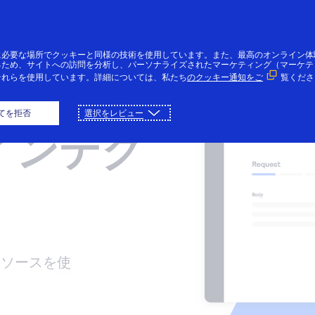
ポートセンター
ソリューションプロ
デベロッパーガイド
Cybersourceのブロ
済受入れ
融機関
PIの参考情報
bersourceの沿革
決済セキュリティ
技術文書
バイダ
グ
ンライン、店舗、
bersourceのソリ
ンプルコードやフ
bersourceが、決
機密性の高い決済デ
APIに関する文書や
に必要な場所でクッキーと同様の技術を使用しています。また、最高のオンライン体
bersourceのお客
各企業の事業のニー
CybersourceのAPI
事業経営やお客様を
るため、サイトへの訪問を分析し、パーソナライズされたマーケティング（マーケテ
ールセンターでの
ーションは金融機
ールドの説明をご
や不正詐欺管理に
ータを保護する
その他の資料を検索
それらを使用しています。詳細については、私たち
のクッキー通知をご
覧くださ
サポートポータル
ズを満たすため、ソ
を実装するための機
満足させるためのヒ
払いに対応しま
のパートナーにご
いただけます。
けるリード企業と
できます。
ンテグレーション
よびお役立ち記事
リューションをカス
能に関する案内をご
ントを紹介していま
。
用いただいていま
った理由や、企業
てを拒否
選択をレビュー
覧にアクセスでき
タマイズします。
覧いただけます。
す。
。
グローバル展開な
 インテグ
す。
正防止およびリス
の事業を支援する
管理
法を紹介していま
術パートナー
。
正詐欺による損失
要なテクノロジー
最小限に抑え、最
インフラストラク
限の収益を確保す
ャープロバイダー
ためのサポートを
提携しています。
います。
リソースを使
。