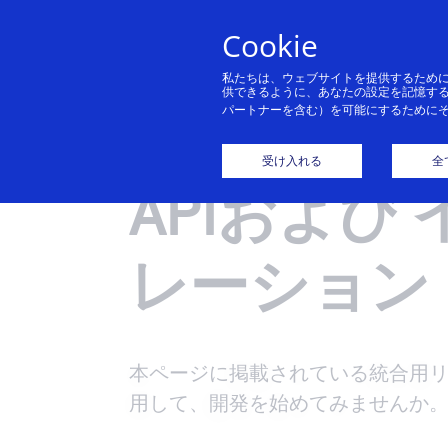
Cookie
サ
シングルプラ
パートナー
デベロッパー
サポート
Cybersource
決
金
A
Cy
ットフォーム
について
オ
Cy
サ
Cy
私たちは、ウェブサイトを提供するため
Cybersourceのパー
Cybersourceによる
受賞歴のある
Cy
供できるように、あなたの設定を記憶す
ソリューショ
コ
ュ
ィ
済
パートナーを含む）を可能にするために
トナーネットワーク
コーディング環境
Cybersourceのサポ
Cybersourceは、オ
様
ン
支
関
覧
お
サポート
技術文書
APIおよびイ
は企業の革新と成長
は、企業の皆さまが
ートチームに問い合
ンラインおよび実店
お
す
利
な
をサポートすること
グローバルに使える
わせるか、販売担当
舗向けに、決済の簡
受け入れる
全
一
決済の受入れ、不正
す
の
ができます。
フリクションレスな
者に直接ご連絡くだ
APIおよび
素化と自動化のため
ま
詐欺の削減、決済デ
不
ど
決済方法を構築する
さい。
のサービス全般を提
ータの保護。これら
ク
方
技
詳細
ためのツールを提供
供しています。
の機能は
す
不
詳細
します。
主
レーション
Cybersourceのプラ
を
や
ットフォームに一度
大
詳細
チ
接続するだけで利用
る
と
できます。
行
本ページに掲載されている統合用
詳細
用して、開発を始めてみませんか