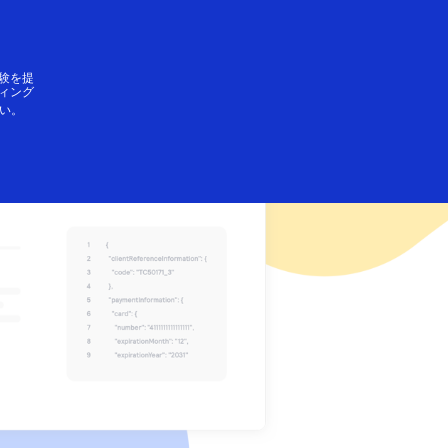
テストアカウントの
ご購入に関するサポ
Cybersourceで働い
その他のサービス
パートナーになる
設定
ート
てみませんか
Payouts、グローバ
Cybersourceとの提
験を提
評価用アカウントを
Cybersourceのサー
決済テクノロジーに
ィング
ル税務コンプライア
携により事業の拡大
い。
作成するには、登録
ビスが各企業のサポ
関心をお持ちです
ンス、カレンシー・
に取り組んでみませ
が必要です。
ートをどのように行
か？Cybersourceの
コンバージョンな
んか。
っているのかをご覧
チームに加わってみ
ど。
いただけます。
ませんか？私たちは
楽しさや仲間意識を
尊重し、常に成長で
きる会社です。