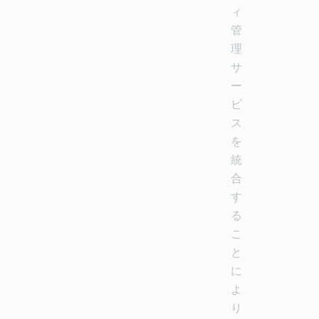
ィ
管
理
サ
ー
ビ
ス
を
統
合
す
る
こ
と
に
よ
り