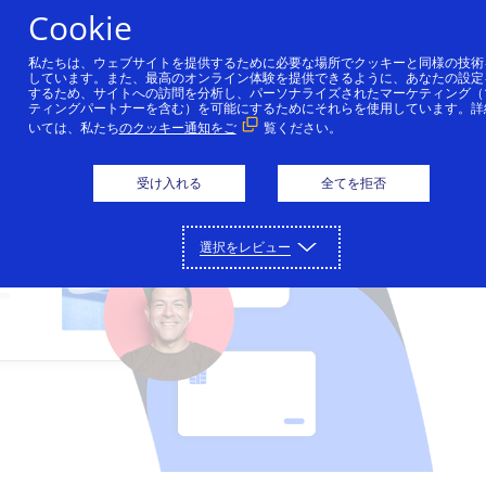
Cookie
私たちは、ウェブサイトを提供するために必要な場所でクッキーと同様の技術
しています。また、最高のオンライン体験を提供できるように、あなたの設定
Cybersourceのソリューション
するため、サイトへの訪問を分析し、パーソナライズされたマーケティング（
ティングパートナーを含む）を可能にするためにそれらを使用しています。詳
いては、私たち
のクッキー通知をご
覧ください。
決済の受入れ、不正詐欺の削減、決済データの保護。
パートナー
これらの機能はCybersourceのプラットフォームに一
受け入れる
全てを拒否
度接続するだけで利用できます。
Cybersourceのパートナーネットワークは企業の革新
デベロッパー
と成長をサポートすることができます。
詳細
Cybersourceによるコーディング環境は、企業の皆さ
サポート
選択をレビュー
決済受入れ
詳細
まがグローバルに使えるフリクションレスな決済方法
金融機関
を構築するためのツールを提供します。
受賞歴のあるCybersourceのサポートチームに問い合
Cybersourceについて
オンライン、店舗、コールセンターでの支払いに対応
わせるか、販売担当者に直接ご連絡ください。
します。
Cybersourceのソリューションは金融機関のパートナ
詳細
Cybersourceは、オンラインおよび実店舗向けに、決
不正防止およびリスク管理
ーにご利用いただいています。
APIの参考情報
ログイン
お問合せ
詳細
済の簡素化と自動化のためのサービス全般を提供して
技術パートナー
不正詐欺による損失を最小限に抑え、最大限の収益を
サポートセンター
います。
サンプルコードやフィールドの説明をご覧いただけま
確保するためのサポートを行います。
主要なテクノロジーやインフラストラクチャープロバ
Cybersourceの沿革
す。
Cybersourceのお客様サポートポータルおよびお役立
決済セキュリティ
イダーと提携しています。
デベロッパーガイド
Cybersourceが、決済や不正詐欺管理におけるリード
ち記事一覧にアクセスできます。
ソリューションプロバイダ
機密性の高い決済データを保護する