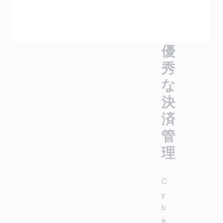
優
秀
な
決
済
管
理
C
y
b
e