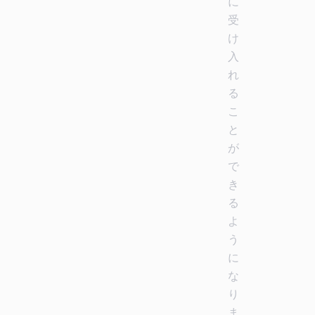
に
受
け
入
れ
る
こ
と
が
で
き
る
よ
う
に
な
り
ま