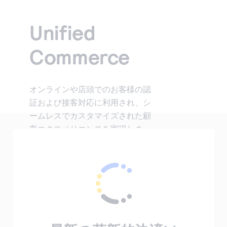
技術文書
企業となった理由や、企業のグローバル展開などの事
CybersourceのAPIを実装するための機能に関する案内
その他のサービス
各企業の事業のニーズを満たすため、ソリューション
業を支援する方法を紹介しています。
をご覧いただけます。
APIに関する文書やその他の資料を検索できます。
Unified
をカスタマイズします。
Cybersourceのブログ
Payouts、グローバル税務コンプライアンス、カレンシ
テストアカウントの設定
ご購入に関するサポート
パートナーになる
ー・コンバージョンなど。
事業経営やお客様を満足させるためのヒントを紹介し
評価用アカウントを作成するには、登録が必要です。
Cybersourceのサービスが各企業のサポートをどのよ
Commerce
Cybersourceとの提携により事業の拡大に取り組んで
ています。
うに行っているのかをご覧いただけます。
みませんか。
Cybersourceで働いてみませんか
決済テクノロジーに関心をお持ちですか？
オンラインや店頭でのお客様の認
Cybersourceのチームに加わってみませんか？私たち
証および接客対応に利用され、シ
は楽しさや仲間意識を尊重し、常に成長できる会社で
ームレスでカスタマイズされた顧
す。
客エクスペリエンスを実現しま
す。