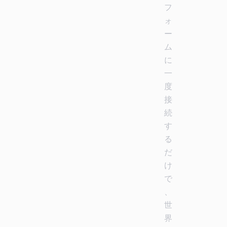
フ
ォ
ー
ム
に
一
度
接
続
す
る
だ
け
で
、
世
界