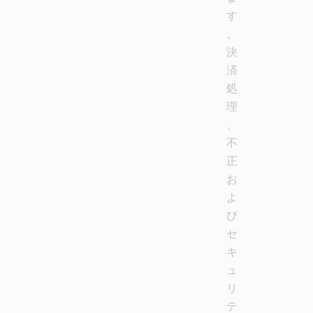
す
。
決
済
処
理
、
不
正
お
よ
び
セ
キ
ュ
リ
テ