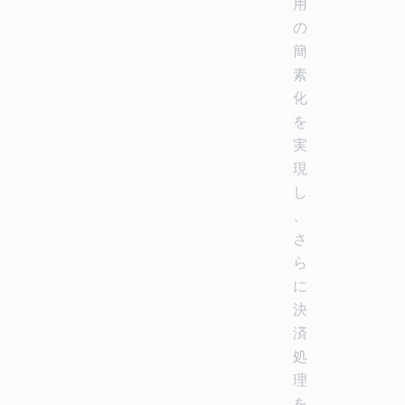
用
の
簡
素
化
を
実
現
し
、
さ
ら
に
決
済
処
理
を