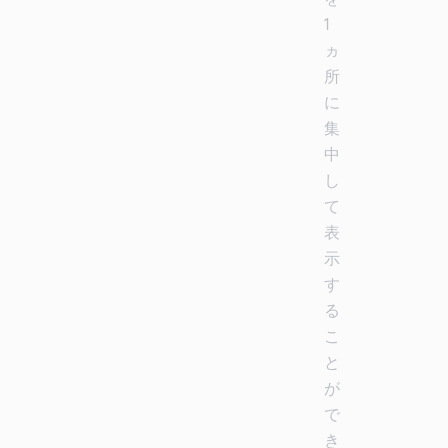
1
ヵ
所
に
集
中
し
て
表
示
す
る
こ
と
が
で
き