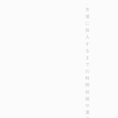
、
市
場
に
投
入
す
る
ま
で
の
時
間
短
縮
や
運