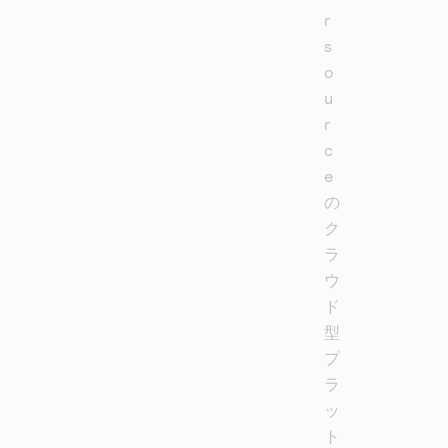
r
s
o
u
r
c
e
の
ク
ラ
ウ
ド
型
プ
ラ
ッ
ト