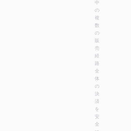
中
の
複
数
の
販
売
経
路
全
体
の
決
済
を
安
全